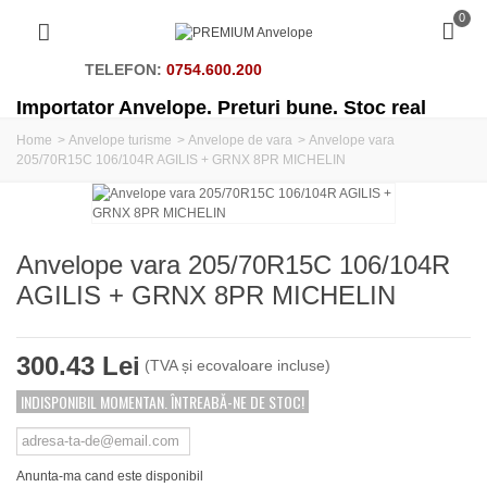
0
TELEFON:
0754.600.200
Importator Anvelope. Preturi bune. Stoc real
Home
>
Anvelope turisme
>
Anvelope de vara
>
Anvelope vara
205/70R15C 106/104R AGILIS + GRNX 8PR MICHELIN
Anvelope vara 205/70R15C 106/104R
AGILIS + GRNX 8PR MICHELIN
300.43 Lei
(TVA și ecovaloare incluse)
INDISPONIBIL MOMENTAN. ÎNTREABĂ-NE DE STOC!
Anunta-ma cand este disponibil