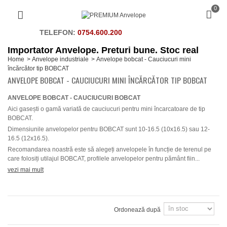
0
TELEFON:
0754.600.200
Importator Anvelope. Preturi bune. Stoc real
Home
>
Anvelope industriale
>
Anvelope bobcat - Cauciucuri mini
încărcător tip BOBCAT
ANVELOPE BOBCAT - CAUCIUCURI MINI ÎNCĂRCĂTOR TIP BOBCAT
ANVELOPE BOBCAT - CAUCIUCURI BOBCAT
Aici gasești o gamă variată de cauciucuri pentru mini încarcatoare de tip
BOBCAT.
Dimensiunile anvelopelor pentru BOBCAT sunt 10-16.5 (10x16.5) sau 12-
16.5 (12x16.5).
Recomandarea noastră este să alegeți anvelopele în funcție de terenul pe
care folosiți utilajul BOBCAT, profilele anvelopelor pentru pământ fiin...
vezi mai mult
Ordonează după