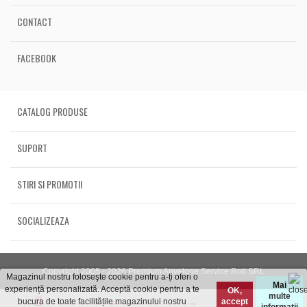
CONTACT
FACEBOOK
CATALOG PRODUSE
SUPORT
STIRI SI PROMOTII
SOCIALIZEAZA
Copyright 2005 - 2026 Premium Anvelope Service Roti SRL
Magazinul nostru foloseşte cookie pentru a-ți oferi o
Mai
experiență personalizată. Acceptă cookie pentru a te
OK,
multe
bucura de toate facilitățile magazinului nostru
accept