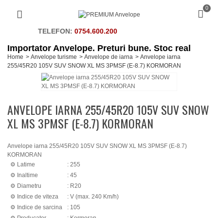
0
TELEFON:
0754.600.200
Importator Anvelope. Preturi bune. Stoc real
Home
>
Anvelope turisme
>
Anvelope de iarna
>
Anvelope iarna
255/45R20 105V SUV SNOW XL MS 3PMSF (E-8.7) KORMORAN
ANVELOPE IARNA 255/45R20 105V SUV SNOW
XL MS 3PMSF (E-8.7) KORMORAN
Anvelope iarna 255/45R20 105V SUV SNOW XL MS 3PMSF (E-8.7)
KORMORAN
Latime
: 255
Inaltime
: 45
Diametru
: R20
Indice de viteza
: V (max. 240 Km/h)
Indice de sarcina
: 105