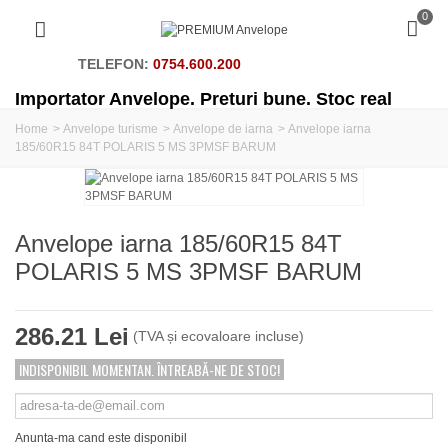
0
TELEFON:
0754.600.200
Importator Anvelope. Preturi bune. Stoc real
Home
>
Anvelope turisme
>
Anvelope de iarna
>
Anvelope iarna
185/60R15 84T POLARIS 5 MS 3PMSF BARUM
Anvelope iarna 185/60R15 84T
POLARIS 5 MS 3PMSF BARUM
286.21 Lei
(TVA și ecovaloare incluse)
INDISPONIBIL MOMENTAN. ÎNTREABĂ-NE DE STOC!
Anunta-ma cand este disponibil