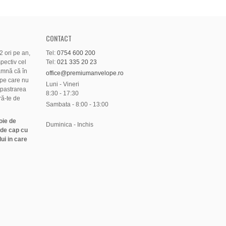
CONTACT
 ori pe an,
Tel:
0754 600 200
pectiv cel
Tel:
021 335 20 23
amnă că în
office@premiumanvelope.ro
pe care nu
Luni - Vineri
 pastrarea
8:30 - 17:30
ră-te de
Sambata - 8:00 - 13:00
oie de
Duminica - Inchis
 de cap cu
ui in care