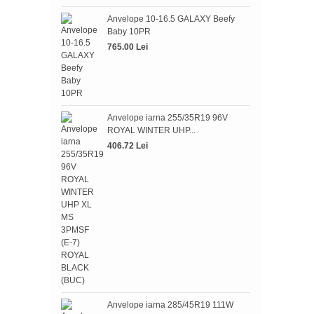
Anvelope 10-16.5 GALAXY Beefy
Baby 10PR
765.00 Lei
Anve
WIN
390.
Anvelope iarna 255/35R19 96V
ROYAL WINTER UHP...
406.72 Lei
Anve
BLIZ
945.
Anvelope iarna 285/45R19 111W