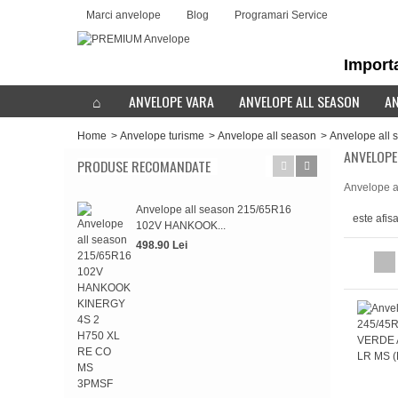
Marci anvelope
Blog
Programari Service
Importa
ANVELOPE VARA
ANVELOPE ALL SEASON
AN
Home
>
Anvelope turisme
>
Anvelope all season
>
Anvelope all
ANVELOPE
PRODUSE RECOMANDATE
Anvelope a
Anvelope all season 215/65R16
Anv
este afis
102V HANKOOK...
HAN
498.90 Lei
498.