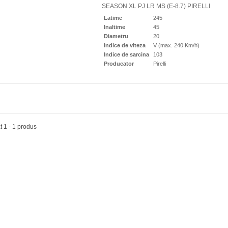
lope all season 205/55R16
SEASON XL PJ LR MS (E-8.7) PIRELLI
KOOK KINERGY...
Latime
245
90 Lei
Inaltime
45
Diametru
20
Indice de viteza
V (max. 240 Km/h)
Indice de sarcina
103
Producator
Pirelli
lope all season 205/55R16
KOOK KINERGY...
at 1 - 1 produs
90 Lei
elope vară 195/75R16C
KOOK VANTRA...