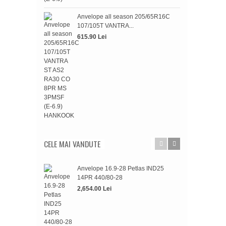
515.
Anvelope all season 205/65R16C
107/105T VANTRA...
615.90 Lei
CELE MAI VANDUTE
Anvelope 16.9-28 Petlas IND25
Anve
14PR 440/80-28
WIN
2,654.00 Lei
697.