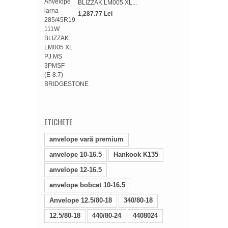
BLIZZAK LM005 XL...
1,287.77 Lei
Anve
TF-0
374.
ETICHETE
anvelope vară premium
anvelope 10-16.5
Hankook K135
anvelope 12-16.5
anvelope bobcat 10-16.5
Anvelope 12.5/80-18
340/80-18
12.5/80-18
440/80-24
4408024