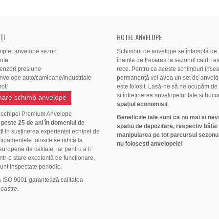
ȚI
HOTEL ANVELOPE
mplet anvelope sezon
Schimbul de anvelope se întamplă de 2
ante
înainte de trecerea la sezonul cald, res
senzori presiune
rece. Pentru ca aceste schimburi înse
anvelope auto/camioane/industriale
permanență vei avea un set de anvelo
oți
este folosit. Lasă-ne să ne ocupăm de
și întreținerea anvelopelor tale și bucu
are schimb anvelope
spațiul economisit
.
 echipei Premium Anvelope
Beneficiile tale sunt ca nu mai ai nev
ă
peste 25 de ani în domeniul de
spatiu de depozitare, respectiv bătăi
i
! In susținerea experienței echipei de
manipularea pe tot parcursul sezonul
hipamentele folosite se ridică la
nu folosesti anvelopele
!
uropene de calitate, iar pentru a fi
ntr-o stare excelentă de funcționare,
unt inspectate periodic.
a ISO 9001 garantează calitatea
noastre.