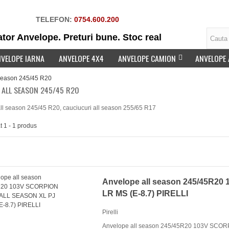
TELEFON:
0754.600.200
tor Anvelope. Preturi bune. Stoc real
VELOPE IARNA
ANVELOPE 4X4
ANVELOPE CAMION
ANVELOPE
 season 245/45 R20
 ALL SEASON 245/45 R20
ll season 245/45 R20, cauciucuri all season 255/65 R17
elope vară 205/60R16 96H
at 1 - 1 produs
KOOK KINERGY 4S...
90 Lei
Anvelope all season 245/45R
LR MS (E-8.7) PIRELLI
Pirelli
Anvelope all season 245/45R20 103V SCO