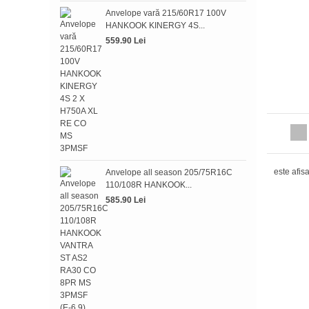
Anve
Anvelope vară 215/60R17 100V
HAN
HANKOOK KINERGY 4S...
393.
559.90 Lei
Anve
HAN
este afis
Anvelope all season 205/75R16C
379.
110/108R HANKOOK...
585.90 Lei
Anv
HAN