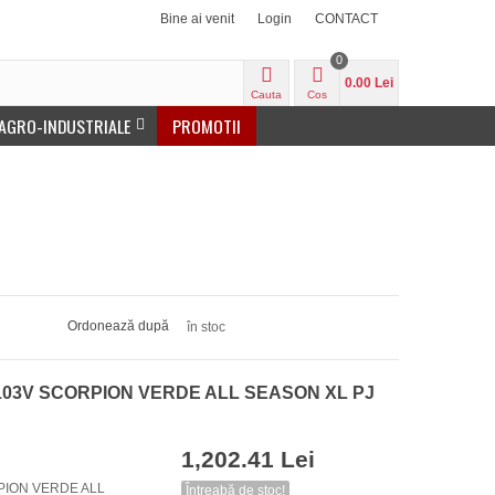
Bine ai venit
Login
CONTACT
0
0.00 Lei
Cauta
Cos
 AGRO-INDUSTRIALE
PROMOTII
Ordonează după
în stoc
20 103V SCORPION VERDE ALL SEASON XL PJ
1,202.41 Lei
RPION VERDE ALL
Întreabă de stoc!