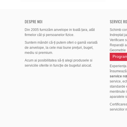
DESPRE NOI
SERVICE RO
Din 2005 furnizăm anvelope in toată țara, atât
Schimb co
firmelor cât și persoanelor fizice.
Indreptat j
Verificare 
Suntem mândri că-ți putem oferi o gamă variată
Reparații 
de anvelope, la cele mai bune prețuri, buget,
Geometrie r
mediu si premium.
Program
Acum ai posibilitatea să-ți alegi produsele si
serviciile oferite in funcție de bugetul alocat.
Experiența
însumeaz
service roț
service, ec
standarde e
mentinute i
aparatele s
Certificare
serviciilor 