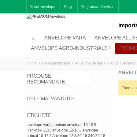
Marci anvelope
Blog
Programari Service
Importa
ANVELOPE VARA
ANVELOPE ALL 
ANVELOPE AGRO-INDUSTRIALE
PROMO
Home
>
Anvelope turisme
>
Anvelope de iarna
>
Anvelope iarna
ANVELO
PRODUSE
RECOMANDATE
There are
CELE MAI VANDUTE
ETICHETE
anvelope vară premium
anvelope 10-16.5
Hankook K135
anvelope 12-16.5
anvelope
bobcat 10-16.5
Anvelope 12.5/80-18
340/80-18