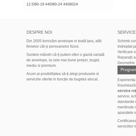
12.5/80-18
440/80-24
4408024
DESPRE NOI
SERVICE
Din 2005 furnizăm anvelope in toată țara, atât
Schimb co
firmelor cât și persoanelor fizice.
Indreptat j
Verificare 
Suntem mândri că-ți putem oferi o gamă variată
Reparații 
de anvelope, la cele mai bune prețuri, buget,
Geometrie r
mediu si premium.
Program
Acum ai posibilitatea să-ți alegi produsele si
serviciile oferite in funcție de bugetul alocat.
Experiența
însumeaz
service roț
service, ec
standarde e
mentinute i
aparatele s
Certificare
serviciilor 