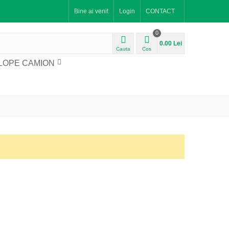
Bine ai venit
Login
CONTACT
0
0.00 Lei
Cauta
Cos
LOPE CAMION