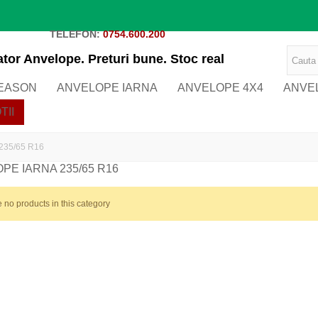
TELEFON:
0754.600.200
tor Anvelope. Preturi bune. Stoc real
SEASON
ANVELOPE IARNA
ANVELOPE 4X4
ANVE
TII
 235/65 R16
PE IARNA 235/65 R16
 no products in this category