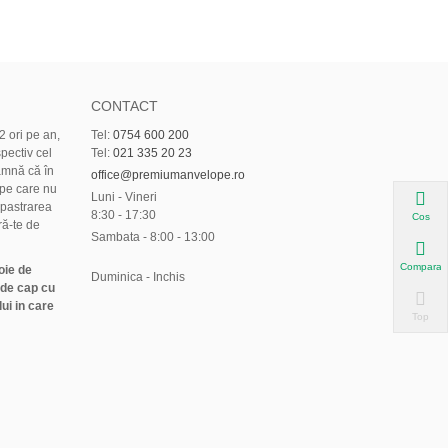
CONTACT
 ori pe an,
Tel:
0754 600 200
pectiv cel
Tel:
021 335 20 23
amnă că în
office@premiumanvelope.ro
pe care nu
Luni - Vineri
 pastrarea
8:30 - 17:30
Cos
ră-te de
Sambata - 8:00 - 13:00
Compara
oie de
Duminica - Inchis
 de cap cu
ui in care
Top