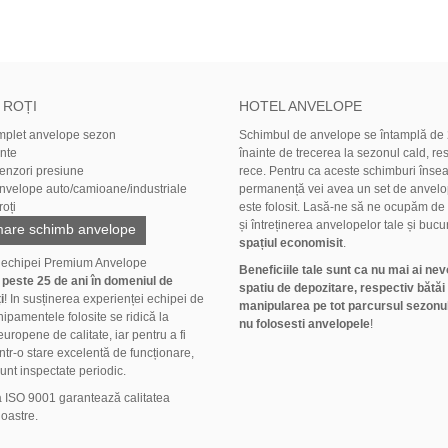
 ROȚI
HOTEL ANVELOPE
mplet anvelope sezon
Schimbul de anvelope se întamplă de 2
ante
înainte de trecerea la sezonul cald, res
senzori presiune
rece. Pentru ca aceste schimburi înse
anvelope auto/camioane/industriale
permanență vei avea un set de anvelo
oți
este folosit. Lasă-ne să ne ocupăm de
și întreținerea anvelopelor tale și bucu
are schimb anvelope
spațiul economisit
.
 echipei Premium Anvelope
Beneficiile tale sunt ca nu mai ai nev
ă
peste 25 de ani în domeniul de
spatiu de depozitare, respectiv bătăi
i
! In susținerea experienței echipei de
manipularea pe tot parcursul sezonul
hipamentele folosite se ridică la
nu folosesti anvelopele
!
uropene de calitate, iar pentru a fi
ntr-o stare excelentă de funcționare,
unt inspectate periodic.
a ISO 9001 garantează calitatea
noastre.