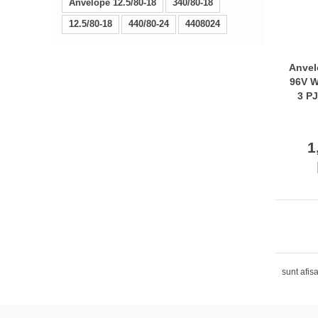
Anvelope 12.5/80-18
340/80-18
12.5/80-18
440/80-24
4408024
Anvel
96V 
3 P
1
sunt afis