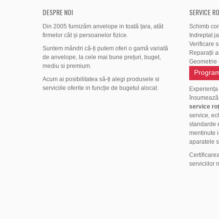
DESPRE NOI
SERVICE RO
Din 2005 furnizăm anvelope in toată țara, atât
Schimb co
firmelor cât și persoanelor fizice.
Indreptat j
Verificare 
Suntem mândri că-ți putem oferi o gamă variată
Reparații 
de anvelope, la cele mai bune prețuri, buget,
Geometrie r
mediu si premium.
Program
Acum ai posibilitatea să-ți alegi produsele si
serviciile oferite in funcție de bugetul alocat.
Experiența
însumeaz
service roț
service, ec
standarde e
mentinute i
aparatele s
Certificare
serviciilor 