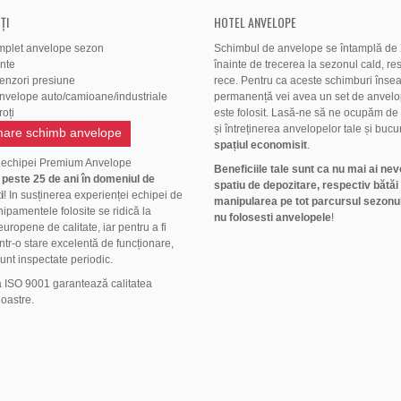
ȚI
HOTEL ANVELOPE
mplet anvelope sezon
Schimbul de anvelope se întamplă de 2
ante
înainte de trecerea la sezonul cald, res
senzori presiune
rece. Pentru ca aceste schimburi înse
anvelope auto/camioane/industriale
permanență vei avea un set de anvelo
oți
este folosit. Lasă-ne să ne ocupăm de
și întreținerea anvelopelor tale și bucu
are schimb anvelope
spațiul economisit
.
 echipei Premium Anvelope
Beneficiile tale sunt ca nu mai ai nev
ă
peste 25 de ani în domeniul de
spatiu de depozitare, respectiv bătăi
i
! In susținerea experienței echipei de
manipularea pe tot parcursul sezonul
hipamentele folosite se ridică la
nu folosesti anvelopele
!
uropene de calitate, iar pentru a fi
ntr-o stare excelentă de funcționare,
unt inspectate periodic.
a ISO 9001 garantează calitatea
noastre.