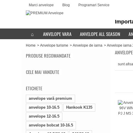
Marci anvelope
Blog
Programari Service
Importa
ANVELOPE VARA
ANVELOPE ALL SEASON
AN
Home
>
Anvelope turisme
>
Anvelope de iarna
>
Anvelope iarna
ANVELOPE
PRODUSE RECOMANDATE
sunt afis
CELE MAI VANDUTE
ETICHETE
anvelope vară premium
anvelope 10-16.5
Hankook K135
anvelope 12-16.5
anvelope bobcat 10-16.5