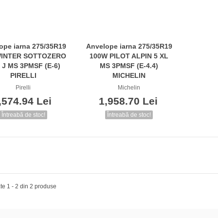
ope iarna 275/35R19
Anvelope iarna 275/35R19
Vezi
Vezi
WINTER SOTTOZERO
100W PILOT ALPIN 5 XL
J J MS 3PMSF (E-6)
MS 3PMSF (E-4.4)
PIRELLI
MICHELIN
Pirelli
Michelin
,574.94 Lei
1,958.70 Lei
Întreabă de stoc!
Întreabă de stoc!
ate 1 - 2 din 2 produse