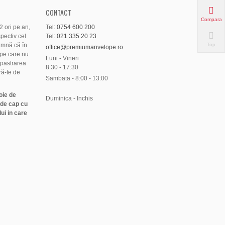
CONTACT
Compara
 ori pe an,
Tel:
0754 600 200
pectiv cel
Tel:
021 335 20 23
amnă că în
Top
office@premiumanvelope.ro
pe care nu
Luni - Vineri
 pastrarea
8:30 - 17:30
ră-te de
Sambata - 8:00 - 13:00
oie de
Duminica - Inchis
 de cap cu
ui in care