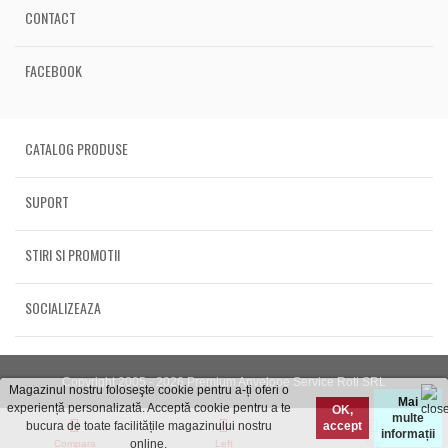
CONTACT
FACEBOOK
CATALOG PRODUSE
SUPORT
STIRI SI PROMOTII
SOCIALIZEAZA
Copyright 2005 - 2026 Premium Anvelope Service Roti SRL
Magazinul nostru foloseşte cookie pentru a-ți oferi o
Mai
experiență personalizată. Acceptă cookie pentru a te
OK,
multe
bucura de toate facilitățile magazinului nostru
accept
informații
online.
Compara
Left
Top