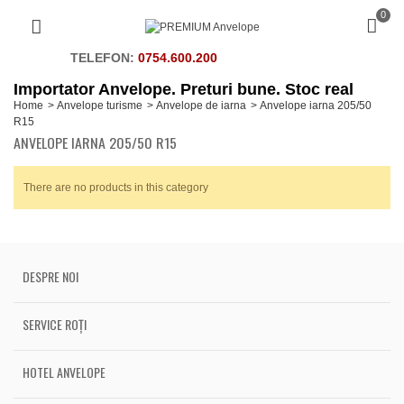
0
TELEFON:
0754.600.200
Importator Anvelope. Preturi bune. Stoc real
Home
>
Anvelope turisme
>
Anvelope de iarna
>
Anvelope iarna 205/50
R15
ANVELOPE IARNA 205/50 R15
There are no products in this category
DESPRE NOI
SERVICE ROȚI
HOTEL ANVELOPE