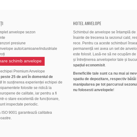
ȚI
HOTEL ANVELOPE
mplet anvelope sezon
Schimbul de anvelope se întamplă de 2
ante
înainte de trecerea la sezonul cald, res
senzori presiune
rece. Pentru ca aceste schimburi înse
anvelope auto/camioane/industriale
permanență vei avea un set de anvelo
oți
este folosit. Lasă-ne să ne ocupăm de
și întreținerea anvelopelor tale și bucu
are schimb anvelope
spațiul economisit
.
 echipei Premium Anvelope
Beneficiile tale sunt ca nu mai ai nev
ă
peste 25 de ani în domeniul de
spatiu de depozitare, respectiv bătăi
i
! In susținerea experienței echipei de
manipularea pe tot parcursul sezonul
hipamentele folosite se ridică la
nu folosesti anvelopele
!
uropene de calitate, iar pentru a fi
ntr-o stare excelentă de funcționare,
unt inspectate periodic.
a ISO 9001 garantează calitatea
noastre.