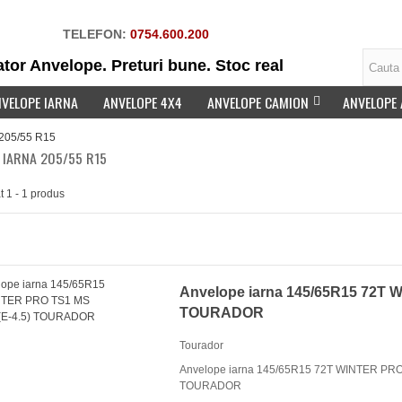
TELEFON:
0754.600.200
tor Anvelope. Preturi bune. Stoc real
VELOPE IARNA
ANVELOPE 4X4
ANVELOPE CAMION
ANVELOPE
 205/55 R15
 IARNA 205/55 R15
at 1 - 1 produs
elope vară 205/60R16 96H
KOOK KINERGY 4S...
90 Lei
Anvelope iarna 145/65R15 72T 
TOURADOR
Tourador
Anvelope iarna 145/65R15 72T WINTER PRO
TOURADOR