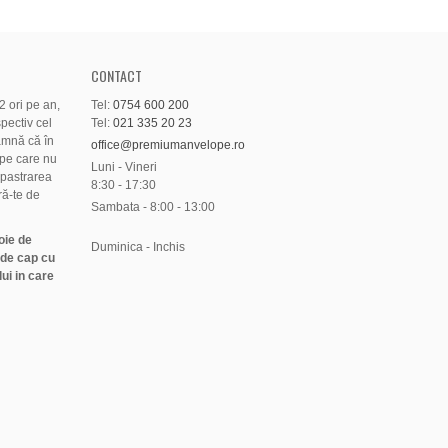
CONTACT
 ori pe an,
Tel:
0754 600 200
pectiv cel
Tel:
021 335 20 23
amnă că în
office@premiumanvelope.ro
pe care nu
Luni - Vineri
 pastrarea
8:30 - 17:30
ră-te de
Sambata - 8:00 - 13:00
oie de
Duminica - Inchis
 de cap cu
ui in care