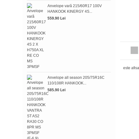
Anve
Anvelope vară 215/60R17 100V
HAN
HANKOOK KINERGY 4S...
393.
559.90 Lei
Anve
este afis
HAN
Anvelope all season 205/75R16C
379.
110/108R HANKOOK...
585.90 Lei
Anv
HAN