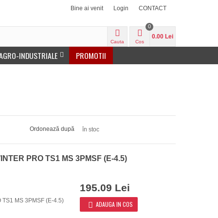
Bine ai venit
Login
CONTACT
0
0.00 Lei
Cauta
Cos
 AGRO-INDUSTRIALE
PROMOTII
Ordonează după
în stoc
WINTER PRO TS1 MS 3PMSF (E-4.5)
195.09 Lei
 TS1 MS 3PMSF (E-4.5)
ADAUGA IN COS