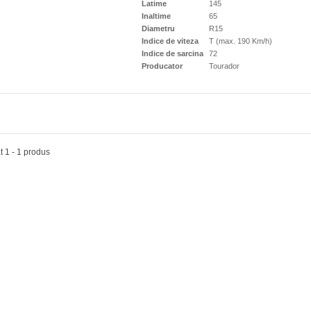
lope all season 205/55R16
Latime
145
KOOK KINERGY...
Inaltime
65
90 Lei
Diametru
R15
Indice de viteza
T (max. 190 Km/h)
Indice de sarcina
72
Producator
Tourador
lope all season 205/55R16
at 1 - 1 produs
KOOK KINERGY...
90 Lei
elope vară 195/75R16C
KOOK VANTRA...