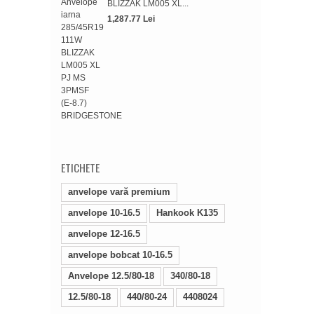
BLIZZAK LM005 XL...
1,287.77 Lei
Anve
TF-0
374.
ETICHETE
anvelope vară premium
anvelope 10-16.5
Hankook K135
anvelope 12-16.5
anvelope bobcat 10-16.5
Anvelope 12.5/80-18
340/80-18
12.5/80-18
440/80-24
4408024