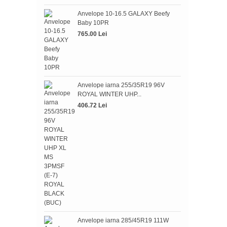
Anvelope 10-16.5 GALAXY Beefy
Baby 10PR
765.00 Lei
Anve
WIN
390.
Anvelope iarna 255/35R19 96V
ROYAL WINTER UHP...
406.72 Lei
Anve
BLIZ
945.
Anvelope iarna 285/45R19 111W