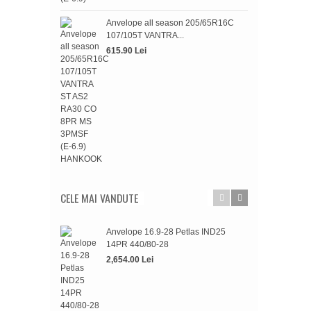
515.
Anvelope all season 205/65R16C
107/105T VANTRA...
615.90 Lei
CELE MAI VANDUTE
Anvelope 16.9-28 Petlas IND25
Anve
14PR 440/80-28
WIN
2,654.00 Lei
697.