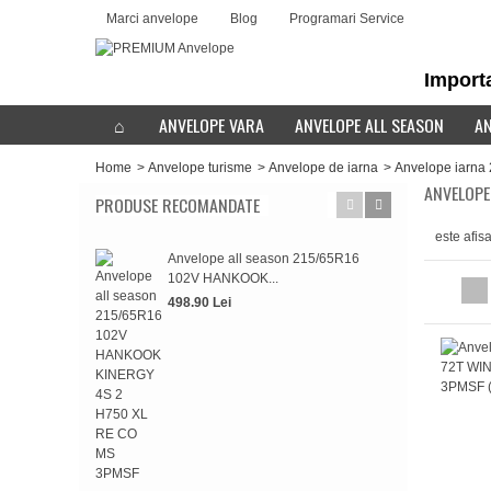
Marci anvelope
Blog
Programari Service
Importa
ANVELOPE VARA
ANVELOPE ALL SEASON
AN
Home
>
Anvelope turisme
>
Anvelope de iarna
>
Anvelope iarna
ANVELOPE
PRODUSE RECOMANDATE
este afis
Anvelope all season 215/65R16
Anv
102V HANKOOK...
HAN
498.90 Lei
498.