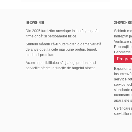
DESPRE NOI
SERVICE RO
Din 2005 furnizăm anvelope in toată țara, atât
Schimb co
firmelor cât și persoanelor fizice.
Indreptat j
Verificare 
Suntem mândri că-ți putem oferi o gamă variată
Reparații 
de anvelope, la cele mai bune prețuri, buget,
Geometrie r
mediu si premium.
Program
Acum ai posibilitatea să-ți alegi produsele si
serviciile oferite in funcție de bugetul alocat.
Experiența
însumeaz
service roț
service, ec
standarde e
mentinute i
aparatele s
Certificare
serviciilor 