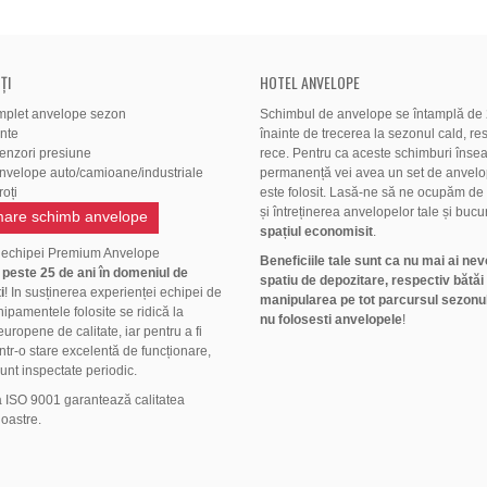
ȚI
HOTEL ANVELOPE
mplet anvelope sezon
Schimbul de anvelope se întamplă de 2
ante
înainte de trecerea la sezonul cald, res
senzori presiune
rece. Pentru ca aceste schimburi înse
anvelope auto/camioane/industriale
permanență vei avea un set de anvelo
oți
este folosit. Lasă-ne să ne ocupăm de
și întreținerea anvelopelor tale și bucu
are schimb anvelope
spațiul economisit
.
 echipei Premium Anvelope
Beneficiile tale sunt ca nu mai ai nev
ă
peste 25 de ani în domeniul de
spatiu de depozitare, respectiv bătăi
i
! In susținerea experienței echipei de
manipularea pe tot parcursul sezonul
hipamentele folosite se ridică la
nu folosesti anvelopele
!
uropene de calitate, iar pentru a fi
ntr-o stare excelentă de funcționare,
unt inspectate periodic.
a ISO 9001 garantează calitatea
noastre.