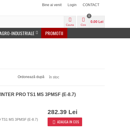
Bine ai venit
Login
CONTACT
0
0.00 Lei
Cauta
Cos
 AGRO-INDUSTRIALE
PROMOTII
Ordonează după
în stoc
WINTER PRO TS1 MS 3PMSF (E-8.7)
282.39 Lei
 TS1 MS 3PMSF (E-8.7)
ADAUGA IN COS