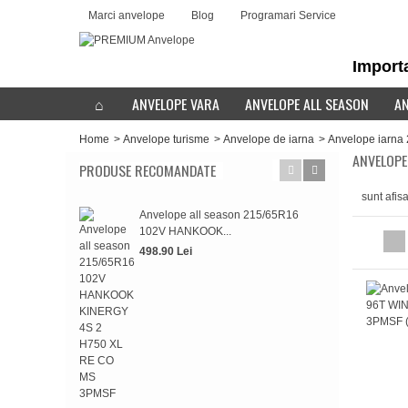
Marci anvelope
Blog
Programari Service
Importa
ANVELOPE VARA
ANVELOPE ALL SEASON
AN
Home
>
Anvelope turisme
>
Anvelope de iarna
>
Anvelope iarna
ANVELOPE
PRODUSE RECOMANDATE
sunt afis
Anvelope all season 215/65R16
Anv
102V HANKOOK...
HAN
498.90 Lei
498.