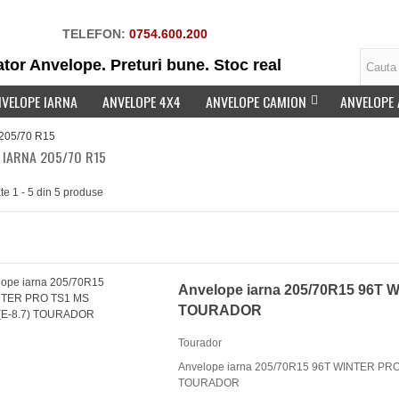
TELEFON:
0754.600.200
tor Anvelope. Preturi bune. Stoc real
VELOPE IARNA
ANVELOPE 4X4
ANVELOPE CAMION
ANVELOPE
 205/70 R15
 IARNA 205/70 R15
ate 1 - 5 din 5 produse
elope vară 205/60R16 96H
KOOK KINERGY 4S...
90 Lei
Anvelope iarna 205/70R15 96T 
TOURADOR
Tourador
Anvelope iarna 205/70R15 96T WINTER PRO
TOURADOR