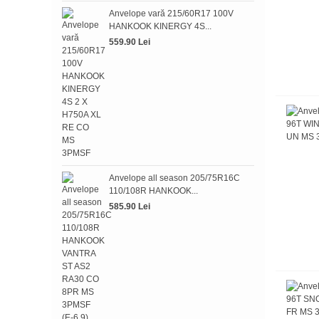
Anve
Anvelope vară 215/60R17 100V
HAN
HANKOOK KINERGY 4S...
393.
559.90 Lei
Anve
HAN
Anvelope all season 205/75R16C
379.
110/108R HANKOOK...
585.90 Lei
Anv
HAN