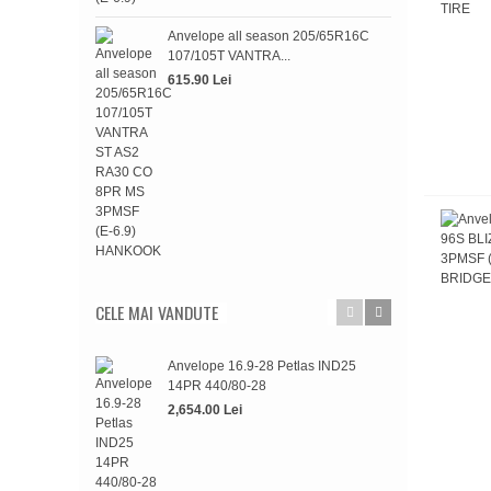
515.
Anvelope all season 205/65R16C
107/105T VANTRA...
615.90 Lei
CELE MAI VANDUTE
Anvelope 16.9-28 Petlas IND25
Anve
14PR 440/80-28
WIN
2,654.00 Lei
697.