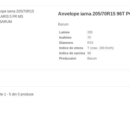
Anvelope iarna 205/70R15 96T
lope iarna 205/60R16 92H
Barum
TER I CEPT EVO2...
Latime
205
04 Lei
Inaltime
70
Diametru
R15
Indice de viteza
T (max. 190 Km/h)
Indice de sarcina
96
Producator
Barum
lope iarna 255/50R19 107V
ate 1 - 5 din 5 produse
ZAK LM005 XL...
51 Lei