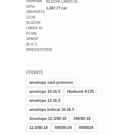
BLIZZAK LM005 XL...
1,287.77 Lei
Anve
TF-0
374.
ETICHETE
anvelope vară premium
anvelope 10-16.5
Hankook K135
anvelope 12-16.5
anvelope bobcat 10-16.5
Anvelope 12.5/80-18
340/80-18
12.5/80-18
440/80-24
4408024