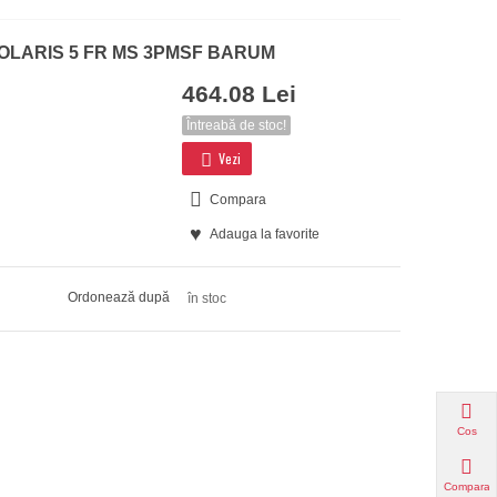
 POLARIS 5 FR MS 3PMSF BARUM
464.08 Lei
Întreabă de stoc!
Vezi
Compara
Adauga la favorite
Ordonează după
în stoc
Cos
Compara