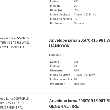
lope all season 205/55R16
Latime
205
KOOK KINERGY...
Inaltime
70
90 Lei
Diametru
R15
Indice de viteza
T (max. 190 Km/h)
Indice de sarcina
96
Producator
Tourador
Anvelope iarna 205/70R15 96T
HANKOOK
lope all season 205/55R16
Hankook
KOOK KINERGY...
Latime
205
90 Lei
Inaltime
70
Diametru
R15
Indice de viteza
T (max. 190 Km/h)
Indice de sarcina
96
Producator
Hankook
Anvelope iarna 205/70R15 96
elope vară 195/75R16C
GENERAL TIRE
KOOK VANTRA...