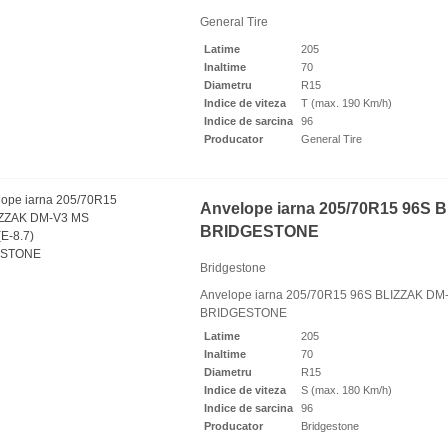
90 Lei
General Tire
Latime
205
Inaltime
70
Diametru
R15
Indice de viteza
T (max. 190 Km/h)
Indice de sarcina
96
Producator
General Tire
Anvelope iarna 205/70R15 96S 
BRIDGESTONE
Bridgestone
Anvelope iarna 205/70R15 96S BLIZZAK DM
BRIDGESTONE
lope iarna 215/55R18 99V
Latime
205
TERHAWK 4 XL MS...
Inaltime
70
Diametru
R15
92 Lei
Indice de viteza
S (max. 180 Km/h)
Indice de sarcina
96
Producator
Bridgestone