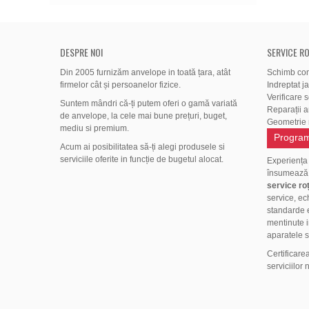
DESPRE NOI
SERVICE RO
Din 2005 furnizăm anvelope in toată țara, atât
Schimb co
firmelor cât și persoanelor fizice.
Indreptat j
Verificare 
Suntem mândri că-ți putem oferi o gamă variată
Reparații 
de anvelope, la cele mai bune prețuri, buget,
Geometrie r
mediu si premium.
Program
Acum ai posibilitatea să-ți alegi produsele si
serviciile oferite in funcție de bugetul alocat.
Experiența
însumeaz
service roț
service, ec
standarde e
mentinute i
aparatele s
Certificare
serviciilor 