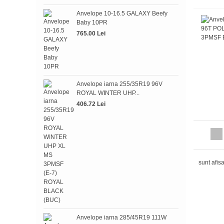
Anvelope 10-16.5 GALAXY Beefy
Baby 10PR
765.00 Lei
Anve
WIN
390.
Anvelope iarna 255/35R19 96V
ROYAL WINTER UHP...
406.72 Lei
Anve
sunt afis
BLIZ
945.
Anvelope iarna 285/45R19 111W