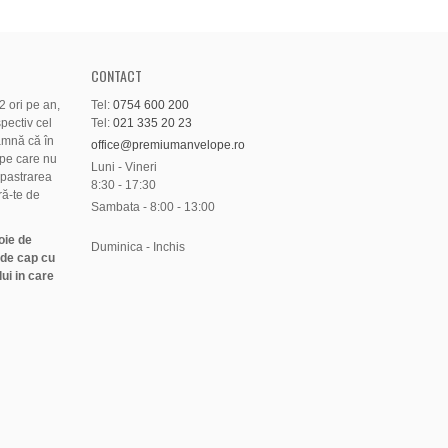
CONTACT
 ori pe an,
Tel:
0754 600 200
pectiv cel
Tel:
021 335 20 23
amnă că în
office@premiumanvelope.ro
pe care nu
Luni - Vineri
 pastrarea
8:30 - 17:30
ră-te de
Sambata - 8:00 - 13:00
oie de
Duminica - Inchis
 de cap cu
ui in care