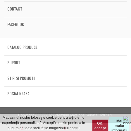
CONTACT
FACEBOOK
CATALOG PRODUSE
SUPORT
STIRI SI PROMOTII
SOCIALIZEAZA
Copyright 2005 - 2026 Premium Anvelope Service Roti SRL
Magazinul nostru foloseşte cookie pentru a-ți oferi o
Mai
experiență personalizată. Acceptă cookie pentru a te
OK,
multe
bucura de toate facilitățile magazinului nostru
accept
informații