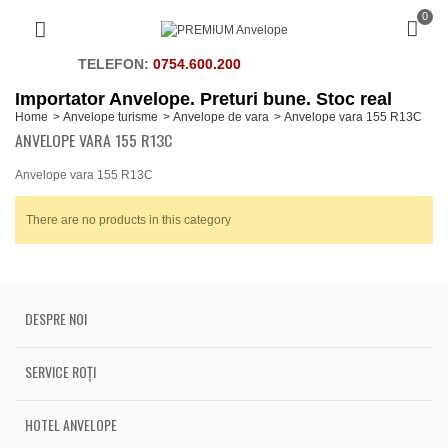
0
TELEFON:
0754.600.200
Importator Anvelope. Preturi bune. Stoc real
Home
>
Anvelope turisme
>
Anvelope de vara
>
Anvelope vara 155 R13C
ANVELOPE VARA 155 R13C
Anvelope vara 155 R13C
There are no products in this category
DESPRE NOI
SERVICE ROȚI
HOTEL ANVELOPE