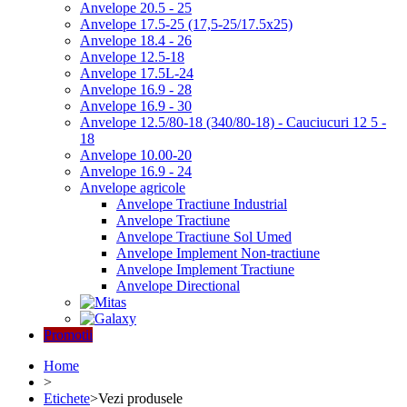
Anvelope 20.5 - 25
Anvelope 17.5-25 (17,5-25/17.5x25)
Anvelope 18.4 - 26
Anvelope 12.5-18
Anvelope 17.5L-24
Anvelope 16.9 - 28
Anvelope 16.9 - 30
Anvelope 12.5/80-18 (340/80-18) - Cauciucuri 12 5 -
18
Anvelope 10.00-20
Anvelope 16.9 - 24
Anvelope agricole
Anvelope Tractiune Industrial
Anvelope Tractiune
Anvelope Tractiune Sol Umed
Anvelope Implement Non-tractiune
Anvelope Implement Tractiune
Anvelope Directional
Promotii
Home
>
Etichete
>
Vezi produsele