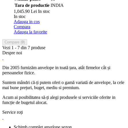
Tara de productie
INDIA
1,045.90 Lei
In stoc
In stoc
Adauga in cos
Compara
Adauga la favorite
Compare (
0
)
Vezi 1 - 7 din 7 produse
Despre noi
Din 2005 furnizăm anvelope in toată țara, atât firmelor cât și
persoanelor fizice.
Suntem mândri că-ți putem oferi o gamă variată de anvelope, la cele
mai bune prețuri, buget, mediu si premium.
Acum ai posibilitatea să-ți alegi produsele si serviciile oferite in
funcție de bugetul alocat.
Service roți
Schimb complet anvelope sezon