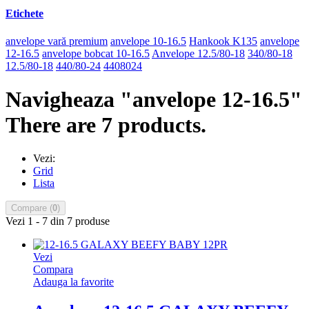
Etichete
anvelope vară premium
anvelope 10-16.5
Hankook K135
anvelope
12-16.5
anvelope bobcat 10-16.5
Anvelope 12.5/80-18
340/80-18
12.5/80-18
440/80-24
4408024
Navigheaza "anvelope 12-16.5"
There are 7 products.
Vezi:
Grid
Lista
Compare (
0
)
Vezi 1 - 7 din 7 produse
Vezi
Compara
Adauga la favorite