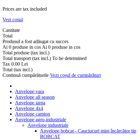
Prices are tax included
Vezi cosul
Cantitate
Total
Produsul a fost adăugat cu succes
Ai
0
produse in cos
Ai
0
produse in cos
Total produse (tax incl.)
Total transport (tax incl.)
To be determined
Tax
0.00 Lei
Total (tax incl.)
Continuă cumpărăturile
Vezi coșul de cumpărături
Anvelope vara
Anvelope all season
Anvelope iarna
Anvelope 4x4
Anvelope camion
Anvelope agro-industriale
Anvelope industriale
Anvelope bobcat - Cauciucuri mini încărcător tip
BOBCAT