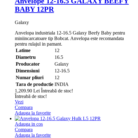
Anvelope 12-16.5 GALAXY BEEFY
BABY 12PR
Galaxy
Anvelopa industriala 12-16.5 Galaxy Beefy Baby pentru
miniincarcatoare tip Bobcat. Anvelopa este recomandata
pentru rulajul in pamant.
Latime
12
Diametru
16.5
Producator
Galaxy
Dimensiuni
12-16.5
Numar pliuri
12
Tara de productie
INDIA
1,209.90 Lei
Întreabă de stoc!
Întreabă de stoc!
Vezi
Compara
Adauga la favorite
Adauga in cos
Compara
Adauga la favorite