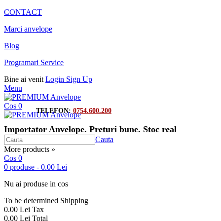
CONTACT
Marci anvelope
Blog
Programari Service
Bine ai venit
Login
Sign Up
Menu
Cos
0
TELEFON:
0754.600.200
Importator Anvelope. Preturi bune. Stoc real
Cauta
More products »
Cos
0
0
produse
-
0.00 Lei
Nu ai produse in cos
To be determined
Shipping
0.00 Lei
Tax
0.00 Lei
Total