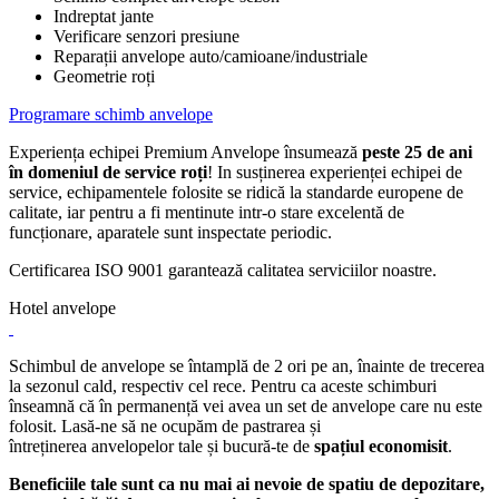
Indreptat jante
Verificare senzori presiune
Reparații anvelope auto/camioane/industriale
Geometrie roți
Programare schimb anvelope
Experiența echipei Premium Anvelope însumează
peste 25 de ani
în domeniul de service roți
! In susținerea experienței echipei de
service, echipamentele folosite se ridică la standarde europene de
calitate, iar pentru a fi mentinute intr-o stare excelentă de
funcționare, aparatele sunt inspectate periodic.
Certificarea ISO 9001 garantează calitatea serviciilor noastre.
Hotel anvelope
Schimbul de anvelope se întamplă de 2 ori pe an, înainte de trecerea
la sezonul cald, respectiv cel rece. Pentru ca aceste schimburi
înseamnă că în permanență vei avea un set de anvelope care nu este
folosit. Lasă-ne să ne ocupăm de pastrarea și
întreținerea anvelopelor tale și bucură-te de
spațiul economisit
.
Beneficiile tale sunt ca nu mai ai nevoie de spatiu de depozitare,